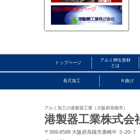
アルミ押出形材
トップページ
とは
長尺加工
Ｒ曲げ
アルミ加工の港製器工業（大阪府高槻市）
港製器工業株式会
〒569-8588 大阪府高槻市唐崎中 ３-20-７