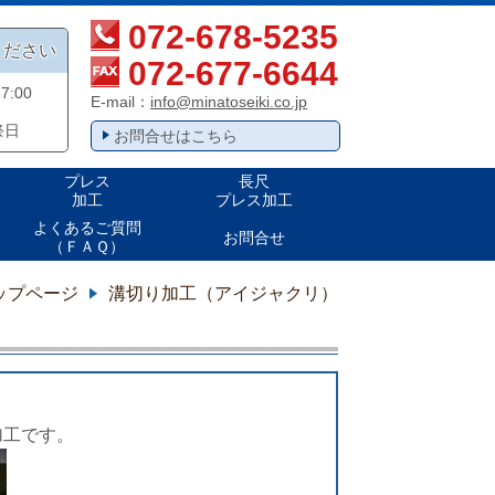
072-678-5235
ください
072-677-6644
:00
E-mail：
info@minatoseiki.co.jp
祭日
お問合せはこちら
プレス
長尺
加工
プレス加工
よくあるご質問
お問合せ
（ＦＡＱ）
ップページ
溝切り加工（アイジャクリ）
加工です。