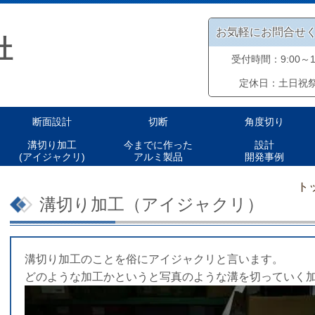
お気軽にお問合せ
社
受付時間：9:00～17
定休日：土日祝
断面設計
切断
角度切り
溝切り加工
今までに作った
設計
(アイジャクリ)
アルミ製品
開発事例
ト
溝切り加工（アイジャクリ）
溝切り加工のことを俗にアイジャクリと言います。
どのような加工かというと写真のような溝を切っていく