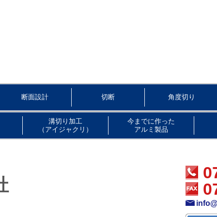
断面設計
切断
角度切り
溝切り加工
今までに作った
（アイジャクリ）
アルミ製品
0
社
0
info@